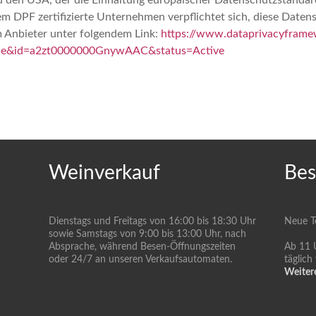
 den USA, der die Einhaltung europäischer Datenschutzstandar
em DPF zertifizierte Unternehmen verpflichtet sich, diese Daten
m Anbieter unter folgendem Link:
https://www.dataprivacyframew
=true&id=a2zt0000000GnywAAC&status=Active
Weinverkauf
Bes
Dienstags und Freitags von 16:00 bis 18:30 Uhr
Neue Te
sowie Samstags von 9:00 bis 13:00 Uhr, nach
Absprache, während Besen-Öffnungszeiten
Ab 11 
oder 24/7 an unseren Verkaufsautomaten.
täglich
Weiter