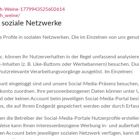
rth-Weine-1779943525602614
th_weine/
 soziale Netzwerke
e Profile in sozialen Netzwerken. Die im Einzelnen von uns genu
c. können Ihr Nutzerverhalten in der Regel umfassend analysier
a-Inhalten (z. B. Like-Buttons oder Werbebannern) besuchen. D
utzrelevante Verarbeitungsvorgänge ausgelöst. Im Einzelnen:
nt eingeloggt sind und unsere Social-Media-Präsenz besuchen, 
rkonto zuordnen. Ihre personenbezogenen Daten können unter 
d oder keinen Account beim jeweiligen Social-Media-Portal besi
es, die auf Ihrem Endgerät gespeichert werden oder durch Erfass
en die Betreiber der Social-Media-Portale Nutzerprofile erstelle
e Weise kann Ihnen interessenbezogene Werbung in- und außerhal
nen Account beim jeweiligen sozialen Netzwerk verfügen, kann 