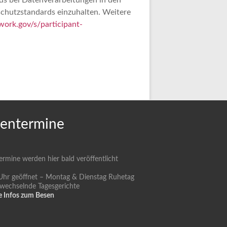
ds bei Datenverarbeitungen in den
schutzstandards einzuhalten. Weitere
ork.gov/s/participant-
entermine
rmine werden hier bald veröffentlicht
Uhr geöffnet – Montag & Dienstag Ruhetag
 wechselnde Tagesgerichte
e Infos zum Besen