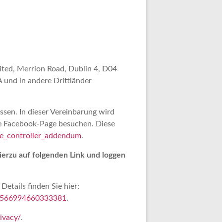
mited, Merrion Road, Dublin 4, D04
 und in andere Drittländer
sen. In dieser Vereinbarung wird
re Facebook-Page besuchen. Diese
ge_controller_addendum
.
ierzu auf folgenden Link und loggen
etails finden Sie hier:
p/566994660333381
.
ivacy/
.