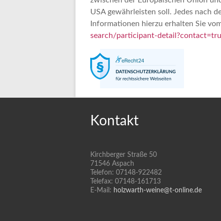
zwischen der Europäischen Union und
USA gewährleisten soll. Jedes nach d
Informationen hierzu erhalten Sie vo
search/participant-detail?contact
Kontakt
Kirchberger Straße 50
71546 Aspach
Telefon: 07148-922482
Telefax: 07148-161713
E-Mail:
holzwarth-weine@t-online.de