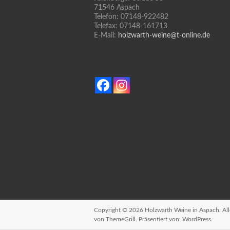
71546 Aspach
Telefon: 07148-922482
Telefax: 07148-161713
E-Mail:
holzwarth-weine@t-online.de
Copyright © 2026
Holzwarth Weine in Aspach
. A
von ThemeGrill. Präsentiert von:
WordPress
.