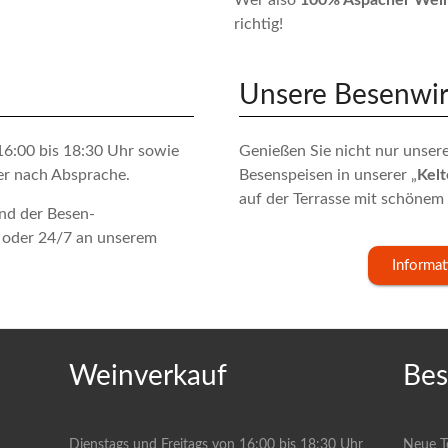
Wer also
100% Aspacher Wei
richtig!
Unsere Besenwir
16:00 bis 18:30 Uhr sowie
Genießen Sie nicht nur unser
er nach Absprache.
Besenspeisen in unserer „
Kelt
auf der Terrasse mit schönem
nd der Besen-
 oder 24/7 an unserem
Informa
Weinverkauf
Bes
Dienstags und Freitags von 16:00 bis 18:30 Uhr
Neue Te