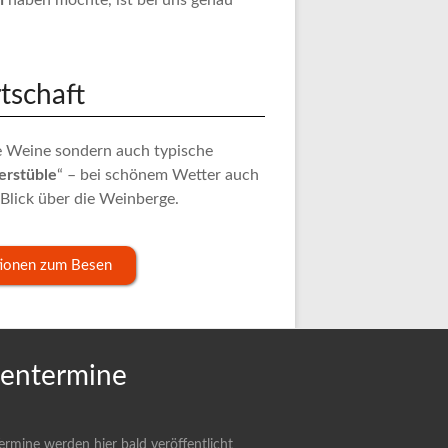
n
haben möchte, ist bei uns genau
tschaft
e Weine sondern auch typische
erstüble
“ – bei schönem Wetter auch
 Blick über die Weinberge.
tionen zum Besen
entermine
rmine werden hier bald veröffentlicht