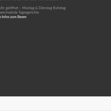
Uhr geöffnet – Montag & Dienstag Ruhetag
 wechselnde Tagesgerichte
e Infos zum Besen