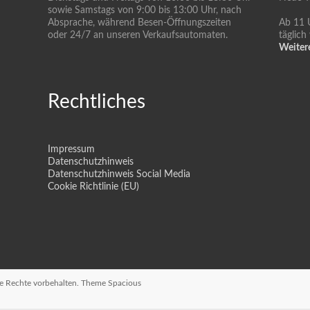
sowie Samstags von 9:00 bis 13:00 Uhr, nach
Absprache, während Besen-Öffnungszeiten
Ab 11 
oder 24/7 an unseren Verkaufsautomaten.
täglich
Weiter
Rechtliches
Impressum
Datenschutzhinweis
Datenschutzhinweis Social Media
Cookie Richtlinie (EU)
lle Rechte vorbehalten. Theme
Spacious